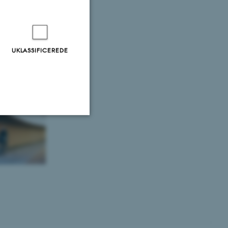
UKLASSIFICEREDE
Uklassificerede
ere nogle
rer uden disse