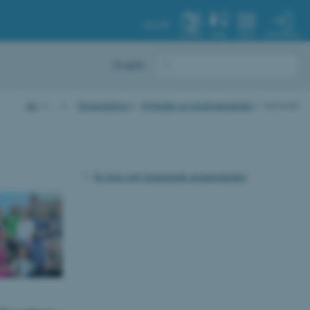
AU.DK
MIN PROFIL
SYSTEM
FIND
MENU
English
AU
…
Organisation
Nyheder og arrangementer
Nyheder
Se liste over kommende arrangementer