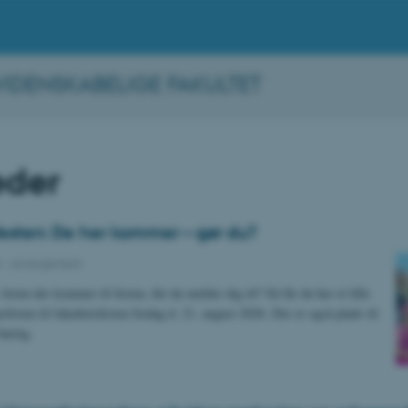
IDENSKABELIGE FAKULTET
der
festen: De her kommer – gør du?
6
-
Arrangement
 hvem der kommer til festen, før du melder dig til? Så får du her et lille
erlisten til fakultetsfesten fredag d. 21. august 2026. Der er også plads til
hurtig.