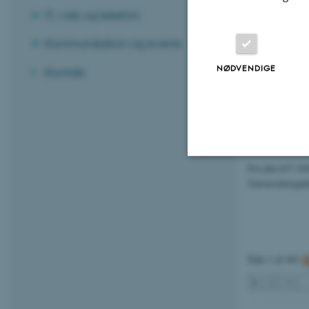
02. juli 2026
-
H
IT, web og telefoni
AU's CO2-udledn
Kommunikation og events
2025. Universit
det i en period
NØDVENDIGE
Kontakt
Den nordl
02. juli 2026
-
H
Fra den 6/7-16/
Nødvendige
Universitetspar
Nødvendige cooki
grundlæggende fu
Side 1 af 441
cookies.
1
2
3