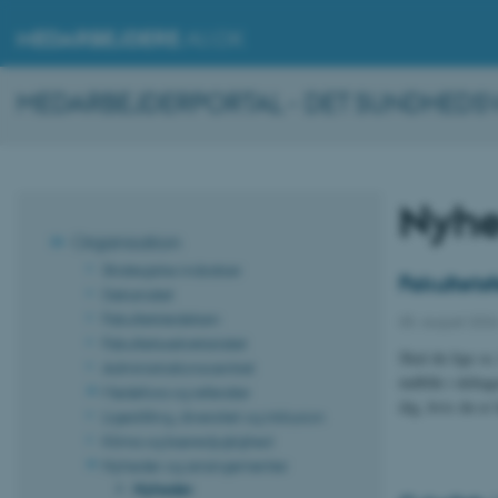
MEDARBEJDERE
.AU.DK
MEDARBEJDERPORTAL - DET SUNDHEDSV
Nyhe
Organisation
Strategiske indsatser
Fakultets
Dekanatet
Fakultetsledelsen
05. august 202
Fakultetssekretariatet
Skal du lige se,
Administrationscentret
indblik i deltag
Mødefora og referater
dig, hvis du er 
Ligestilling, diversitet og inklusion
Klima og bæredygtighed
Nyheder og arrangementer
Nyheder