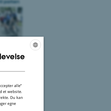
il parken
n
levelse
ENGLISH
DANISH
ccepter alle”
 et website.
irekte. Du kan
ser af
uger egne