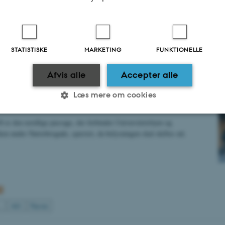
ealth
ing inden for målfastsatte områder er faldet med 43 procent fra 2018 til
etet når derfor sit mål om at sænke klimaaftrykket med 35 procent – og
e, hvor organisationen samtidig er vokset. Resultaterne kan…
STATISTISKE
MARKETING
FUNKTIONELLE
Afvis alle
Accepter alle
ige passage er spærret af i sommerferien
Læs mere om cookies
ealth
8 er den nordlige passage, der forbinder Universitetsbyen og
Statistiske
Marketing
Funktionelle
ken under Nørrebrogade, spærret, da belysningen skal skiftes ud.
es hjælper med at gøre hjemmesiden brugbar ved at aktiv
nktioner som navigation mm. Hjemmesiden kan ikke funge
…
441
Næste