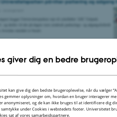
 Universitetsparken påvirker parkering og adgang t
6
-
Arrangement
ugust lægger Universitetsparken veje til cykelløbet ’ASC Unipark
, og derfor vil der på dagen være ændrede parkerings- og adgangsforhold
r, hvordan området er berørt.
per vi politiet med at opspore lattergas i trafikke
s giver dig en bedre brugerop
ealth
titut for Retsmedicin hjælper politiet i et nyt projekt, som gør det muligt
s indtag af lattergas direkte ved vejkanten.
itet kan give dig den bedste brugeroplevelse, når du vælger ”A
es gemmer oplysninger om, hvordan en bruger interagerer med
er anonymiseret, og de kan ikke bruges til at identificere dig d
r klimamål: "Vi har nået vores mål, men der er mas
t samtykke under Cookies i webstedets footer. Universitetet br
orude”
kies sat af vores samarbejdspartnere.