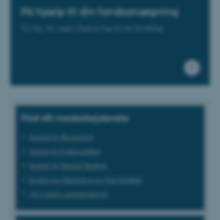
Få hjælp til din fondsansøgning
Til dig, der søger finansiering til din forskning.
Find dit medarbejdersite
Institut for Biomedicin
Institut for Folkesundhed
Institut for Klinisk Medicin
Institut for Odontologi og Oral Sundhed
AU's fælles medarbejdersite