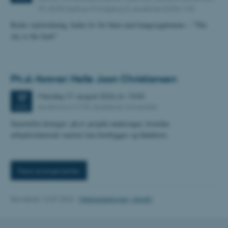
fe_typo_user
99, 8200 Aarhus N Indgang G, Auditorie G206-145
Typo3 Association
.au.dk
Bedre vejrtrækning, bedre liv for børn med lungesygdomme – ”The
sky is the limit”
Ph.d.-forsvar: Helle Joon Christiansen
Mandag
17.
august 2026,
kl. 13:00
17
Auditorium U133, Syddansk Universitet
AUG.
Smertefrie kirurger: ph.d.-projekt undersøger, hvordan
arbejdsrelaterede smerter kan forebygges og håndteres
ASP.NET_SessionId
Microsoft Corporation
.au.dk
Flere arrangementer
Revideret 13.07.2026
-
Webredaktionen, Health
JSESSIONID
Oracle Corporation
.au.dk