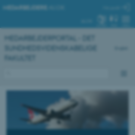
MEDARBEJDERE
.AU.DK
Min profil
AU.DK
SYSTEM
FIND
MENU
MEDARBEJDERPORTAL - DET
SUNDHEDSVIDENSKABELIGE
English
FAKULTET