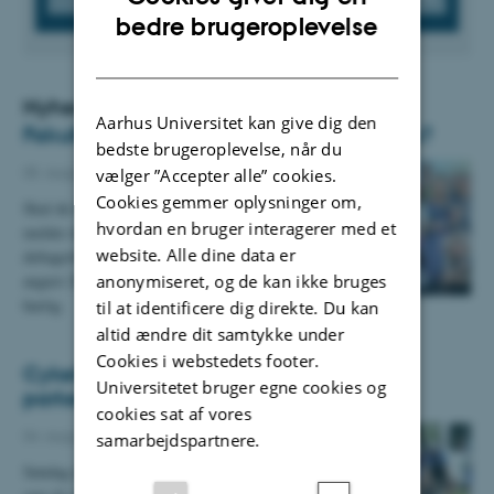
ENGLISH
bedre brugeroplevelse
DANISH
Nyheder
Aarhus Universitet kan give dig den
Fakultetsfesten: De her kommer – gør du?
bedste brugeroplevelse, når du
05. august 2026
-
Arrangement
vælger ”Accepter alle” cookies.
Cookies gemmer oplysninger om,
Skal du lige se, hvem der kommer til festen, før du
hvordan en bruger interagerer med et
melder dig til? Så får du her et lille indblik i
website. Alle dine data er
deltagerlisten til fakultetsfesten fredag d. 21.
anonymiseret, og de kan ikke bruges
august 2026. Der er også plads til dig, hvis du er
hurtig.
til at identificere dig direkte. Du kan
altid ændre dit samtykke under
Cookies i webstedets footer.
Cykelløb i Universitetsparken påvirker
Universitetet bruger egne cookies og
parkering og adgang til parken
cookies sat af vores
04. august 2026
-
Arrangement
samarbejdspartnere.
Søndag den 9. august lægger Universitetsparken