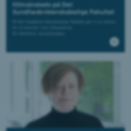
Klimaindsats på Det
Sundhedsvidenskabelige Fakultet
På Det Sundhedsvidenskabelige Fakultet gør vi en indsats
for at nedsætte vores klimaaftryk.
Se fakultetets rejseprincipper.