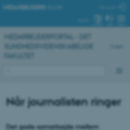
MEDARBEJDERE
.AU.DK
Min profil
AU.DK
SYSTEM
FIND
MENU
MEDARBEJDERPORTAL - DET
SUNDHEDSVIDENSKABELIGE
English
FAKULTET
Når journalisten ringer
Det gode samarbejde mellem