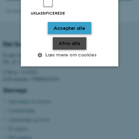
Revideret 05.08.2026
-
Webredaktionen, Health
UKLASSIFICEREDE
Accepter alle
Afvis alle
Det Sundhedsvidenskabelige Fakultet
Læs mere om cookies
E-mail:
health@au.dk
Tlf.: 87 15 00 00
CVR-nr: 31119103
Nødvendige
Statistiske
Marketing
EAN-nummer: 5798000418370
Genveje
Funktionelle
Uklassificerede
Oplysninger til censorer
Lokalebooking
Nødvendige cookies hjælper
Arbejdsmiljø og trivsel
med at gøre hjemmesiden
IT-support
brugbar ved at aktivere nogle
Web-support
grundlæggende funktioner