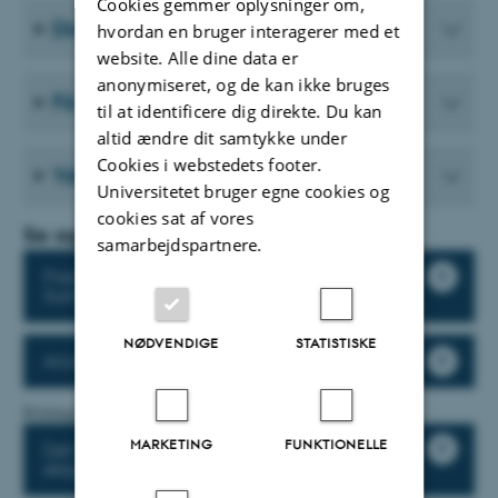
Cookies gemmer oplysninger om,
Din tilgangsvinkel
hvordan en bruger interagerer med et
website. Alle dine data er
anonymiseret, og de kan ikke bruges
Få folder i trykt version
til at identificere dig direkte. Du kan
altid ændre dit samtykke under
Cookies i webstedets footer.
Yderligere oplysninger
Universitetet bruger egne cookies og
cookies sat af vores
Se også
samarbejdspartnere.
Pressekontakt på Det
Sundhedsvidenskabelige Fakultet
NØDVENDIGE
STATISTISKE
Ansvarlig forskningsformidling
Retningslinjer og skabeloner
MARKETING
FUNKTIONELLE
Det Sundhedsvidenskabelige Fakultets
ekspertliste