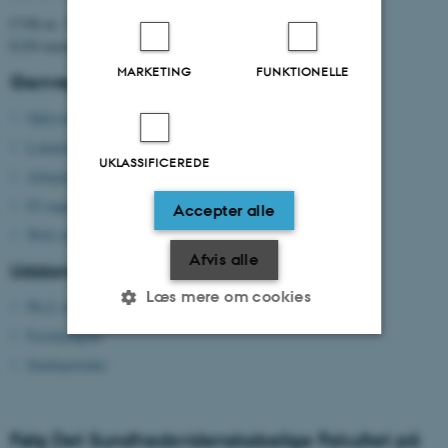
CVR-nr: 31119103
EAN-nummer: 5798000418370
MARKETING
FUNKTIONELLE
Genveje
Oplysninger til censorer
Lokalebooking
UKLASSIFICEREDE
Arbejdsmiljø og trivsel
IT-support
Accepter alle
Web-support
Afvis alle
Uddannelser
Læs mere om cookies
Ph.d.-uddannelsen
Forskningsår
Studieportaler
Nødvendige
Statistiske
Marketing
Funktionelle
Uklassificerede
Følg Det Sundhedsvidenskabelige Fakultet på