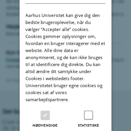
Har du brug for et adgangskort, skal du kontakte en adgangsgiver i din
afdeling.
Kontakt din nærmeste leder, for at få oplyst, hvem din adgangsgiver er.
Aarhus Universitet kan give dig den
bedste brugeroplevelse, når du
Nøgler
vælger ”Accepter alle” cookies.
Henvendelse til
Eva Nykjær
, 28 99 24 30
Cookies gemmer oplysninger om,
hvordan en bruger interagerer med et
website. Alle dine data er
Kun for adgangsgivere
anonymiseret, og de kan ikke bruges
Formular
til bestilling/sletning/gentryk af adgangskort
(kræver log-in
til at identificere dig direkte. Du kan
med adgangskode)
altid ændre dit samtykke under
Cookies i webstedets footer.
Revideret 13.07.2026
-
Webredaktionen, Health
Universitetet bruger egne cookies og
cookies sat af vores
samarbejdspartnere.
Det Sundhedsvidenskabelige Fakultet
E-mail:
health@au.dk
NØDVENDIGE
STATISTISKE
Tlf.: 87 15 00 00