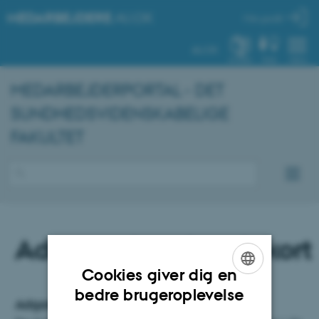
MEDARBEJDERE
.AU.DK
Min profil
AU.DK
SYSTEM
FIND
MENU
MEDARBEJDERPORTAL - DET
SUNDHEDSVIDENSKABELIGE
FAKULTET
Adgangskort/nøglekort
Cookies giver dig en
ENGLISH
bedre brugeroplevelse
Adgangskort/nøglekort
DANISH