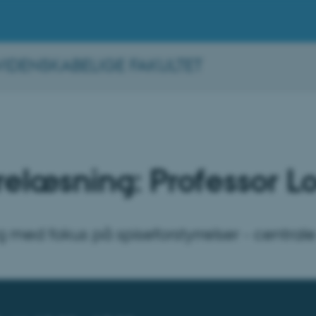
IDENSKABELIGE FAKULTET
relæsning: Professor 
ng med fokus på spiseforstyrrelser - centra
arrangementet