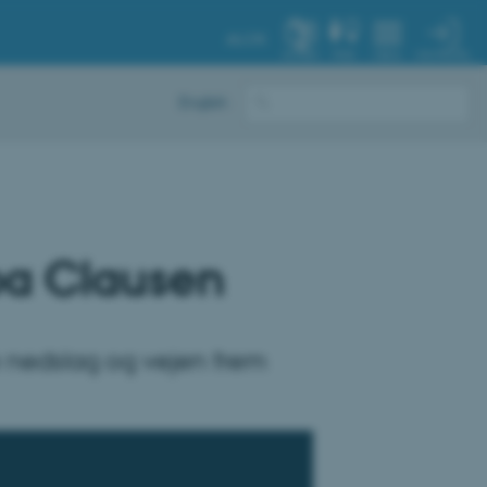
AU.DK
MIN PROFIL
SYSTEM
FIND
MENU
English
Loa Clausen
le nedslag og vejen frem