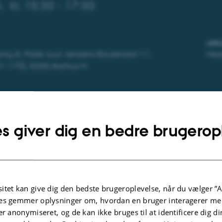
,
kl. 15:30 - 17:30
ARR
ang A, Palle Juul-Jensens Boulevard 11,
Hea
1-170), 8200 Aarhus N
n
s giver dig en bedre brugerop
orat ved Institut for Klinisk Medicin, Aarhus Universitet
ust kl. 15.30 afholder Loa Clausen sin tiltrædelsesforel
itet kan give dig den bedste brugeroplevelse, når du vælger ”A
es gemmer oplysninger om, hvordan en bruger interagerer med
er anonymiseret, og de kan ikke bruges til at identificere dig d
kologisk forskning med fokus på spiseforstyrrelser - centra