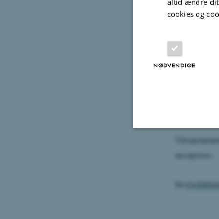
altid ændre di
og vejen fr
cookies og coo
Forelæsning
Aarhus Univ
NØDVENDIGE
Palle Juul-
Auditorium
8200 Aarhu
Tiltrædelses
Nødvendige
reception.
Se
invitati
Nødvendige cooki
grundlæggende fu
cookies.