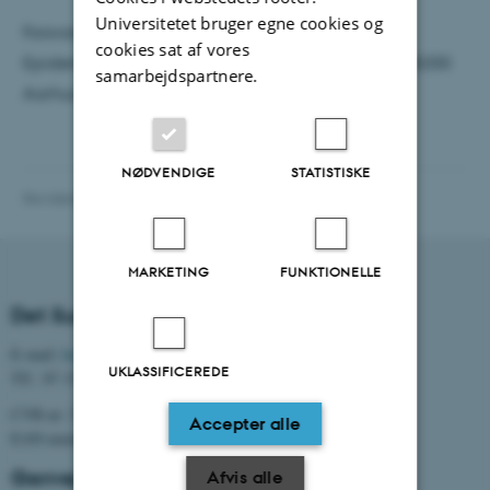
Universitetet bruger egne cookies og
Forsvaret finder sted i auditoriet på Klinisk
cookies sat af vores
Epidemiologisk Afdeling, Olof Palmes Allé 43-45, 8200
samarbejdspartnere.
Aarhus N.
NØDVENDIGE
STATISTISKE
Revideret 27.07.2026
-
Webredaktionen, Health
MARKETING
FUNKTIONELLE
Det Sundhedsvidenskabelige Fakultet
E-mail:
health@au.dk
UKLASSIFICEREDE
Tlf.: 87 15 00 00
CVR-nr: 31119103
Accepter alle
EAN-nummer: 5798000418370
Genveje
Afvis alle