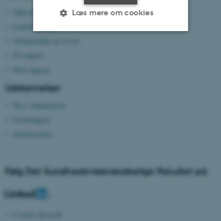
Oplysninger til censorer
Læs mere om cookies
Lokalebooking
Arbejdsmiljø og trivsel
Nødvendige
Statistiske
Marketing
IT-support
Funktionelle
Uklassificerede
Web-support
Uddannelser
Ph.d.-uddannelsen
Nødvendige cookies hjælper
Forskningsår
med at gøre hjemmesiden
brugbar ved at aktivere nogle
Studieportaler
grundlæggende funktioner
som navigation mm.
Hjemmesiden kan ikke
Følg Det Sundhedsvidenskabelige Fakultet på
fungerer uden disse cookies.
Cookies på au.dk