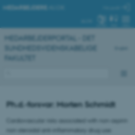
MEDARBEJDERE
.AU.DK
Min profil
AU.DK
SYSTEM
FIND
MENU
MEDARBEJDERPORTAL - DET
SUNDHEDSVIDENSKABELIGE
English
FAKULTET
Ph.d.-forsvar: Morten Schmidt
Cardiovascular risks associated with non-aspirin
non-steroidal anti-inflammatory drug use: