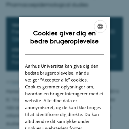
Pharmacoepidemiological studies
Oplysninger om arrangementet
TIDSPUNKT
Fredag 31. oktober 2014,
kl. 14:00 - 16:00
Cookies giver dig en
Tilføj til kalender
ENGLISH
bedre brugeroplevelse
DANISH
STED
Auditoriet på Klinisk Epidemiologisk Afdeling, Olof
Palmes Allé 43-45, 8200 Aarhus N
Aarhus Universitet kan give dig den
bedste brugeroplevelse, når du
vælger ”Accepter alle” cookies.
Af
Mathias Nielsen
Cookies gemmer oplysninger om,
Morten Schmidt forsvarer torsdag den 30. oktober 2014
hvordan en bruger interagerer med et
kl. 14 sin ph.d.-afhandling med titlen: Cardiovascular
website. Alle dine data er
anonymiseret, og de kan ikke bruges
risks associated with non-aspirin non-steroidal anti-
til at identificere dig direkte. Du kan
inflammatory drug use: Pharmacoepidemiological
altid ændre dit samtykke under
studies.
Cookies i webstedets footer.