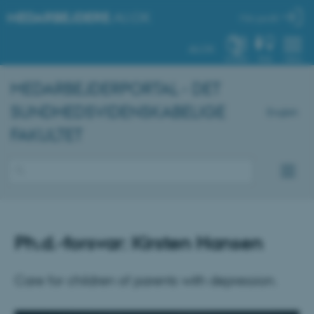
MEDARBEJDERE
.AU.DK
Min profil
AU.DK
SYSTEM
FIND
MENU
MEDARBEJDERPORTAL - DET
SUNDHEDSVIDENSKABELIGE
English
FAKULTET
Ph.d.-forsvar: Kirsten Hansen
Care for children of parents with depression.