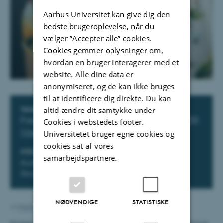
Aarhus Universitet kan give dig den
bedste brugeroplevelse, når du
vælger ”Accepter alle” cookies.
Cookies gemmer oplysninger om,
hvordan en bruger interagerer med et
website. Alle dine data er
anonymiseret, og de kan ikke bruges
til at identificere dig direkte. Du kan
altid ændre dit samtykke under
Oplysninger om arrangementet
TIDSPUNKT
Fredag 31. oktober 2014,
kl. 14:00 - 16:00
Cookies i webstedets footer.
Tilføj til kalender
Universitetet bruger egne cookies og
cookies sat af vores
STED
samarbejdspartnere.
Auditoriet Aarhus Universitetshospital, Risskov,
Skovagervej 2, 8240 Risskov
NØDVENDIGE
STATISTISKE
Af
Mathias Nielsen