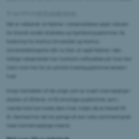
30. april 2013
af
METTE LOUISE OHANA
Det er velkendt, at fedme i voksenalderen øger risikoen
for blandt andet diabetes og hjertekarsygdomme. Ny
forskning fra Aarhus Universitet og Aarhus
Universitetshospital slår nu fast, at også fedme i den
tidlige voksenalder har markant indflydelse på, hvor stor
risiko man har for at udvikle livsstilssygdomme senere i
livet.
Knap halvdelen af de unge, som er svært overvægtige i
starten af 20’erne, vil få alvorlige sygdomme, som i
værste fald kan koste dem livet, inden de er blevet 55
år. Dermed har de tre gange så stor risiko sammenlignet
med normalvægtige mænd.